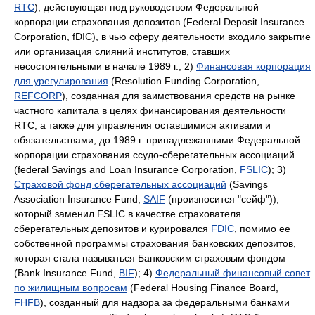
RTC
), действующая под руководством Федеральной
корпорации страхования депозитов (Federal Deposit Insurance
Corporation, fDIC), в чью сферу деятельности входило закрытие
или организация слияний институтов, ставших
несостоятельными в начале 1989 г.; 2)
Финансовая корпорация
для урегулирования
(Resolution Funding Corporation,
REFCORP
), созданная для заимствования средств на рынке
частного капитала в целях финансирования деятельности
RTC, а также для управления оставшимися активами и
обязательствами, до 1989 г. принадлежавшими Федеральной
корпорации страхования ссудо-сберегательных ассоциаций
(federal Savings and Loan Insurance Corporation,
FSLIC
); 3)
Страховой фонд сберегательных ассоциаций
(Savings
Association Insurance Fund,
SAIF
(произносится "сейф")),
который заменил FSLIC в качестве страхователя
сберегательных депозитов и курировался
FDIC
, помимо ее
собственной программы страхования банковских депозитов,
которая стала называться Банковским страховым фондом
(Bank Insurance Fund,
BIF
); 4)
Федеральный финансовый совет
по жилищным вопросам
(Federal Housing Finance Board,
FHFB
), созданный для надзора за федеральными банками