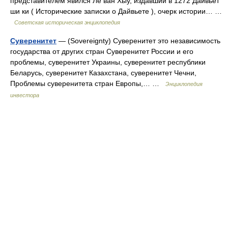
представителем явился Ле ван Хыу, издавший в 1272 Дайвьет
ши ки ( Исторические записки о Дайвьете ), очерк истории… …
Советская историческая энциклопедия
Суверенитет
— (Sovereignty) Суверенитет это независимость
государства от других стран Суверенитет России и его
проблемы, суверенитет Украины, суверенитет республики
Беларусь, суверенитет Казахстана, суверенитет Чечни,
Проблемы суверенитета стран Европы,… …
Энциклопедия
инвестора