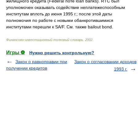
жилищного кредита (Federal поте loan banks). RTC был
уполномочен оказывать содействие неплатежеспособным
институтам вплоть до июня 1995 г.; после этой даты
полномочия по работе с новыми обанкротившимися
институтами перешли к SA/F. См. также bailout bond.
Финансово-инвестиционный толковый словарь
.
2002
.
Игры ⚽
Нужно решить контрольную?
Закон о равноправии при
Закон о согласовании доходов
получении кредитов
1993 г.