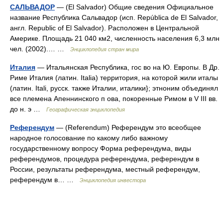
САЛЬВАДОР
— (El Salvador) Общие сведения Официальное
название Республика Сальвадор (исп. República de El Salvador,
англ. Republic of El Salvador). Расположен в Центральной
Америке. Площадь 21 040 км2, численность населения 6,3 млн
чел. (2002).… …
Энциклопедия стран мира
Италия
— Итальянская Республика, гос во на Ю. Европы. В Др.
Риме Италия (латин. Italia) территория, на которой жили италы
(латин. Itali, русск. также Италии, италики}; этноним объединял
все племена Апеннинского п ова, покоренные Римом в V III вв.
до н. э …
Географическая энциклопедия
Референдум
— (Referendum) Референдум это всеобщее
народное голосование по какому либо важному
государственному вопросу Форма референдума, виды
референдумов, процедура референдума, референдум в
России, результаты референдума, местный референдум,
референдум в… …
Энциклопедия инвестора