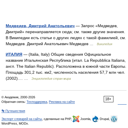
Медведев, Дмитрий Анатольевич
— Запрос «Медведев,
Дмитрий» перенаправляется сюда; см. также другие значения.
В Википедии есть статьи о других людях с такой фамилией, см.
Медведев. Дмитрий Анатольевич Медведев …
Википедия
ИТАЛИЯ
— (Italia, Italy) Общие сведения Официальное
название Итальянская Республика (итал. La Repubblica Italiana,
англ. The Italian Republic). Расположена в южной части Европы.
Площадь 301,2 тыс. км2, численность населения 57,7 млн чел.
(2002).… …
Энциклопедия стран мира
© Академик, 2000-2026
18+
Обратная связь:
Техподдержка
,
Реклама на сайте
👣 Путешествия
Экспорт словарей на сайты
, сделанные на PHP,
Joomla,
Drupal,
WordPress, MODx.